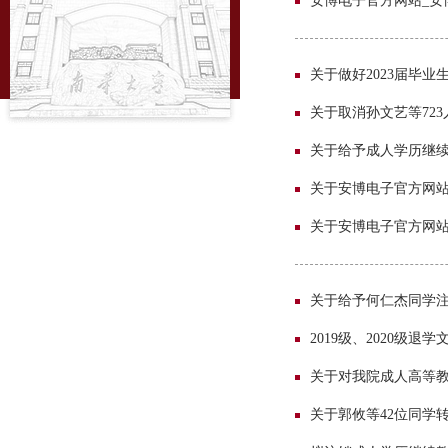
安博电子官方网站_安
关于做好2023届毕
关于取消孙文艺等72
关于给予成人学历继续
关于安博电子官方网站
关于安博电子官方网站
关于给予何仁杰同学
2019级、2020级退学
关于对我院成人高等教育
关于郭攸等42位同学