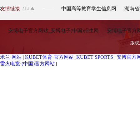
友情链接
/ Link
中国高等教育学生信息网
湖南省
安博电子官方网站_安博电子(中国)招生网
安博电子官方网
版权
米兰·网站
|
KUBET体育·官方网站_KUBET SPORTS
|
安博官方
雷火电竞·(中国)官方网站
|