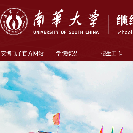
安博电子官方网站
学院概况
招生工作
_安博电子(中国)