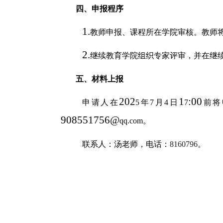
四
、申报程序
1.
教师申报、课程所在学院审核。教师
2.
继续教育学院组织专家评审，并在继
五
、材料上报
202
1
:00
申请人在
5
年
7
月
4
日
7
前将
908551756@
qq.com
。
联系人：
汤
老师，电话：
8160796
。
2