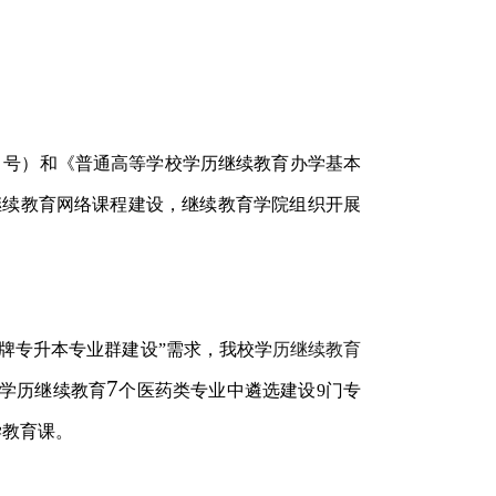
2
号）和《普通高等学校学历继续教育办学基本
继续教育网络课程建设，继续教育学院组织开展
品牌专升本专业群建设
”
需求，我校学
历继续教育
7
学历继续教育
个医药类专业中遴选建设
9
门专
学教育课。