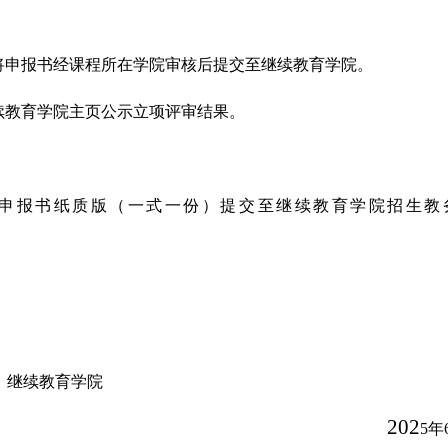
将申报书经课程所在学院审核后提交至继续教育学院。
续教育学院主页公示立项评审结果。
申报书纸质版（一式一份）提交至继续教育学院
招生教
继续教育学院
02
5
年