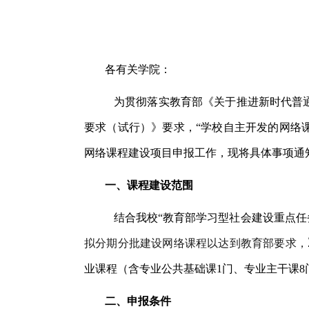
各有关学院：
为贯彻落实教育部《关于推进新时代普
要求（试行）》要求，
“
学校自主开发的网络
网络课程建设项目申报工作，现将具体事项通
一、课程建设范围
结合我校
“
教育部学习型社会建设重点任
拟分期分批建设网络课程以达到教育部要求，
业课程（含专业公共基础课
1
门、专业主干课
8
二、申报条件