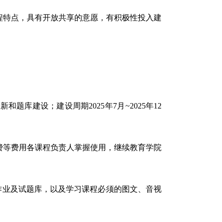
程特点，具有开放共享的意愿，有积极性投入建
更新和题库建设；建设周期
2025
年
7
月
~2025
年
12
费等费用各
课程
负责人
掌握使用，继续教育学院
作业及试题库，以及学习课程必须的图文、音视