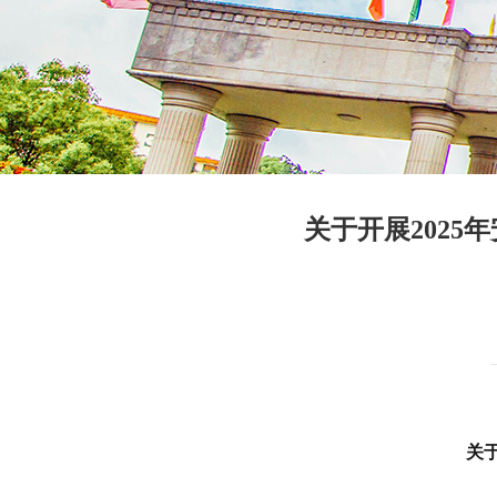
关于开展2025
关